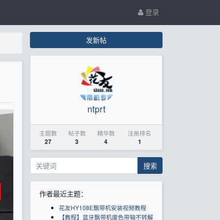
登录
发新帖
ntprt
主题数
帖子数
精华数
注册排名
27
3
4
1
搜索
作者最近主题：
花友HY108E飘带机安装视频教程
【教程】蓝牙飘带机废色带轴不转解